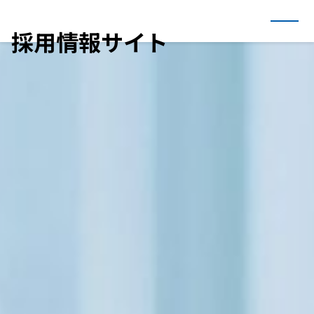
内
容
採用情報サイト
を
ス
キ
ッ
プ