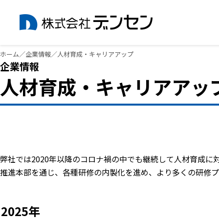
内
ホーム
／
企業情報
／
人材育成・キャリアアップ
容
企業情報
を
人材育成・キャリアアッ
ス
キ
ッ
プ
弊社では2020年以降のコロナ禍の中でも継続して人材育成
推進本部を通じ、各種研修の内製化を進め、より多くの研修プ
2025年