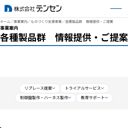
内
ホーム
／
事業案内
／
ものづくり支援事業
／
各種製品群 情報提供・ご提案
事業案内
容
各種製品群 情報提供・ご提案
を
ス
キ
ッ
プ
リプレース提案
トライアルサービス
制御盤製作・ハーネス製作
教育サポート