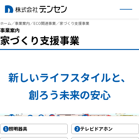
内
ホーム
／
事業案内
／
ECO関連事業
／
家づくり支援事業
事業案内
容
家づくり支援事業
を
ス
キ
ッ
プ
新しいライフスタイルと、
創ろう未来の安心
4
1
10
7
11
3
2
12
8
13
9
5
14
6
照明器具
テレビドアホン
1
2