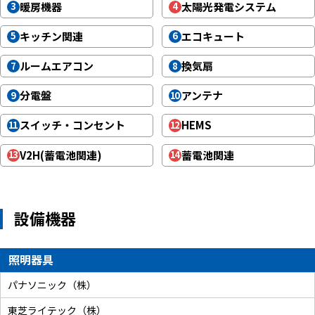
暖房機器
太陽光発電システム
3
4
キッチン関連
エコキュート
5
6
ルームエアコン
換気扇
7
8
分電盤
アンテナ
9
10
スイッチ・コンセント
HEMS
11
12
V2H(蓄電池関連)
蓄電池関連
13
14
設備機器
照明器具
パナソニック（株）
東芝ライテック（株）