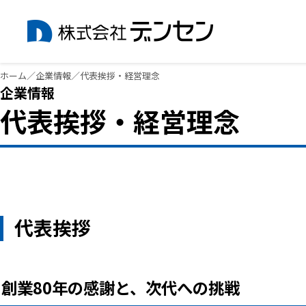
内
ホーム
／
企業情報
／
代表挨拶・経営理念
容
企業情報
を
代表挨拶・経営理念
ス
キ
ッ
プ
代表挨拶
創業80年の感謝と、次代への挑戦