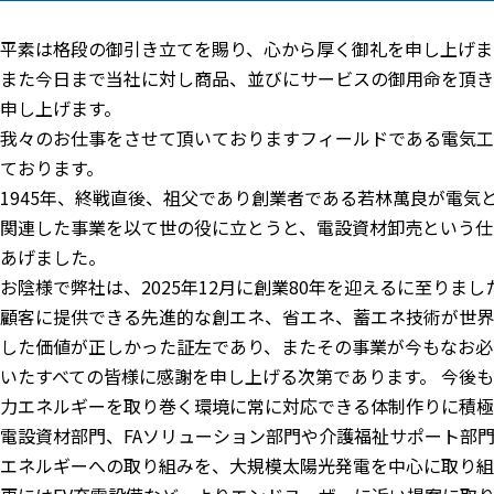
平素は格段の御引き立てを賜り、心から厚く御礼を申し上げま
また今日まで当社に対し商品、並びにサービスの御用命を頂き
申し上げます。
我々のお仕事をさせて頂いておりますフィールドである電気工
ております。
1945年、終戦直後、祖父であり創業者である若林萬良が電
関連した事業を以て世の役に立とうと、電設資材卸売という仕
あげました。
お陰様で弊社は、2025年12月に創業80年を迎えるに至り
顧客に提供できる先進的な創エネ、省エネ、蓄エネ技術が世界
した価値が正しかった証左であり、またその事業が今もなお必
いたすべての皆様に感謝を申し上げる次第であります。 今後
力エネルギーを取り巻く環境に常に対応できる体制作りに積極
電設資材部門、FAソリューション部門や介護福祉サポート部
エネルギーへの取り組みを、大規模太陽光発電を中心に取り組