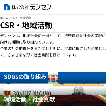
内
ホーム
／
CSR・地域活動
CSR・地域活動
容
を
デンセンは、地域社会の一員として、持続可能な社会の実現に
ス
向けた活動に取り組んでいます。
キ
企業の社会的責任を果たすとともに、地域に根ざした企業とし
ッ
て、さまざまな形で社会貢献を続けています。
プ
SDGsの取り組み
地域スポーツ支援
環境活動・社会貢献