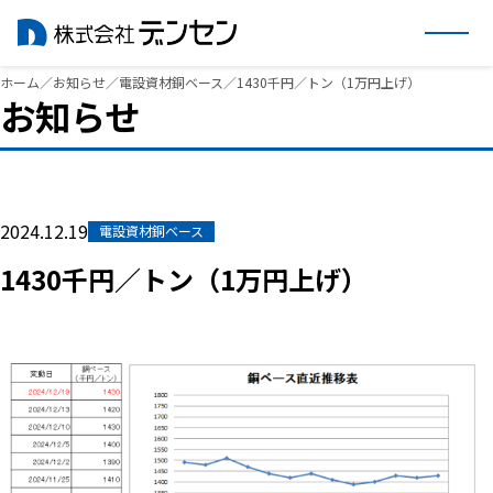
内
ホーム
／
お知らせ
／
電設資材銅ベース
／
1430千円／トン（1万円上げ）
お知らせ
容
を
ス
キ
ッ
2024.12.19
電設資材銅ベース
プ
1430千円／トン（1万円上げ）