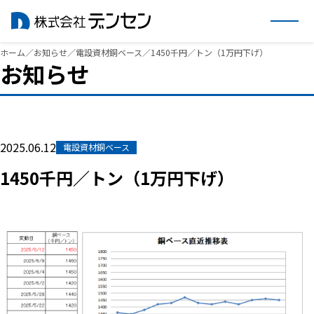
内
ホーム
／
お知らせ
／
電設資材銅ベース
／
1450千円／トン（1万円下げ）
お知らせ
容
を
ス
キ
ッ
2025.06.12
電設資材銅ベース
プ
1450千円／トン（1万円下げ）