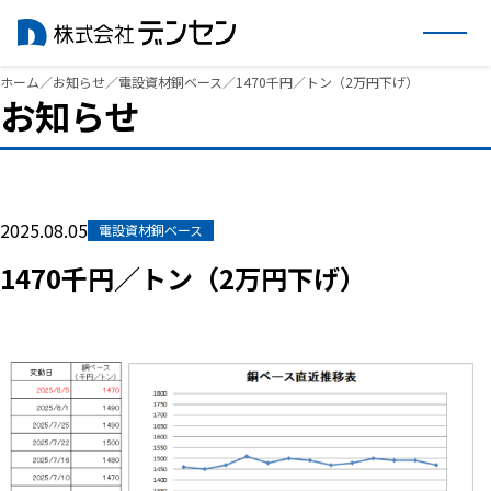
内
ホーム
／
お知らせ
／
電設資材銅ベース
／
1470千円／トン（2万円下げ）
お知らせ
容
を
ス
キ
ッ
2025.08.05
電設資材銅ベース
プ
1470千円／トン（2万円下げ）