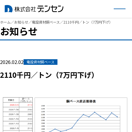
内
ホーム
／
お知らせ
／
電設資材銅ベース
／
2110千円／トン（7万円下げ）
お知らせ
容
を
ス
キ
ッ
2026.02.02
電設資材銅ベース
プ
2110千円／トン（7万円下げ）