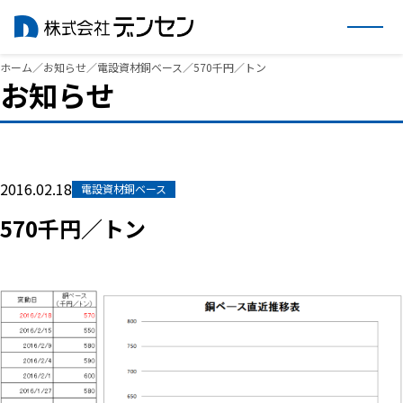
内
ホーム
／
お知らせ
／
電設資材銅ベース
／
570千円／トン
お知らせ
容
を
ス
キ
ッ
2016.02.18
電設資材銅ベース
プ
570千円／トン