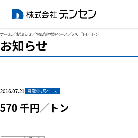
内
ホーム
／
お知らせ
／
電設資材銅ベース
／
570 千円／トン
お知らせ
容
を
ス
キ
ッ
プ
2016.07.21
電設資材銅ベース
570 千円／トン