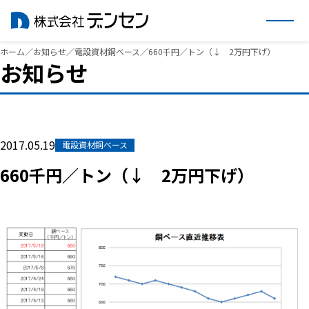
内
ホーム
／
お知らせ
／
電設資材銅ベース
／
660千円／トン（↓ 2万円下げ）
お知らせ
容
を
ス
キ
ッ
2017.05.19
電設資材銅ベース
プ
660千円／トン（↓ 2万円下げ）