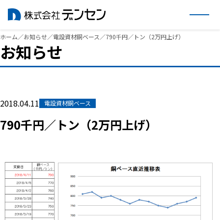
内
ホーム
／
お知らせ
／
電設資材銅ベース
／
790千円／トン（2万円上げ）
お知らせ
容
を
ス
キ
ッ
2018.04.11
電設資材銅ベース
プ
790千円／トン（2万円上げ）