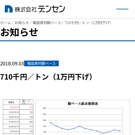
内
ホーム
／
お知らせ
／
電設資材銅ベース
／
710千円／トン（1万円下げ）
お知らせ
容
を
ス
キ
ッ
2018.09.03
電設資材銅ベース
プ
710千円／トン（1万円下げ）