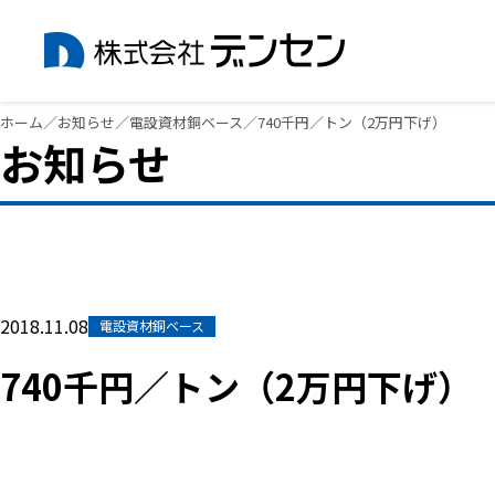
内
ホーム
／
お知らせ
／
電設資材銅ベース
／
740千円／トン（2万円下げ）
お知らせ
容
を
ス
キ
ッ
プ
2018.11.08
電設資材銅ベース
740千円／トン（2万円下げ）