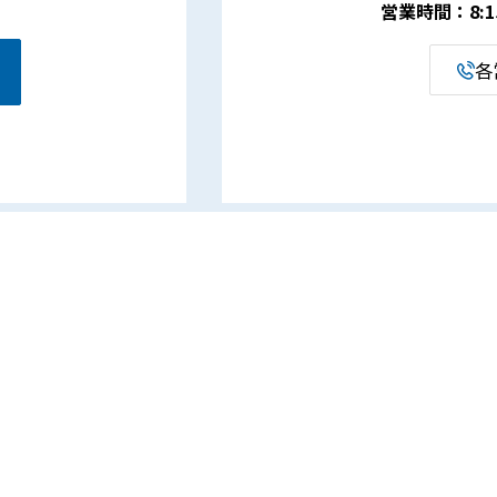
営業時間：8:15 
各
事業案内
企業情報
電設資材事業
代表挨拶・経営理念
ものづくり支援事業
会社概要
ECO関連事業
会社沿革
介護福祉サポート事業部
営業所・アクセス
ROBOT SCHOOL［ロボット
一般事業主行動計画
スクール］
人材育成・キャリアアップ