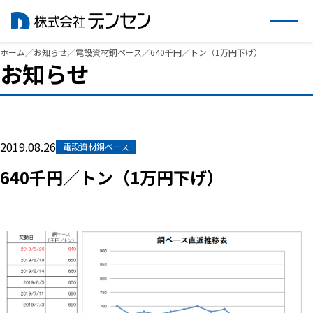
内
ホーム
／
お知らせ
／
電設資材銅ベース
／
640千円／トン（1万円下げ）
お知らせ
容
を
ス
キ
ッ
2019.08.26
電設資材銅ベース
プ
640千円／トン（1万円下げ）