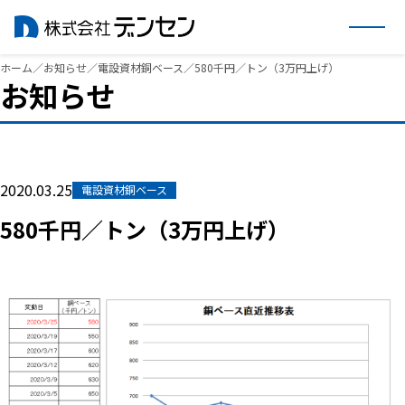
内
ホーム
／
お知らせ
／
電設資材銅ベース
／
580千円／トン（3万円上げ）
お知らせ
容
を
ス
キ
ッ
2020.03.25
電設資材銅ベース
プ
580千円／トン（3万円上げ）