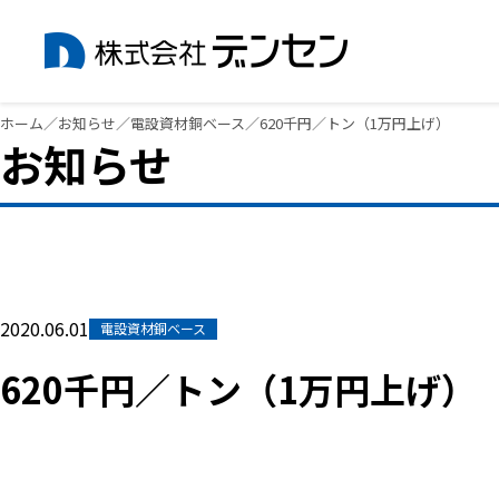
内
ホーム
／
お知らせ
／
電設資材銅ベース
／
620千円／トン（1万円上げ）
お知らせ
容
を
ス
キ
ッ
プ
2020.06.01
電設資材銅ベース
620千円／トン（1万円上げ）