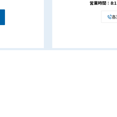
営業時間：8:15 
各
事業案内
企業情報
電設資材事業
代表挨拶・経営理念
ものづくり支援事業
会社概要
ECO関連事業
会社沿革
介護福祉サポート事業部
営業所・アクセス
ROBOT SCHOOL［ロボット
一般事業主行動計画