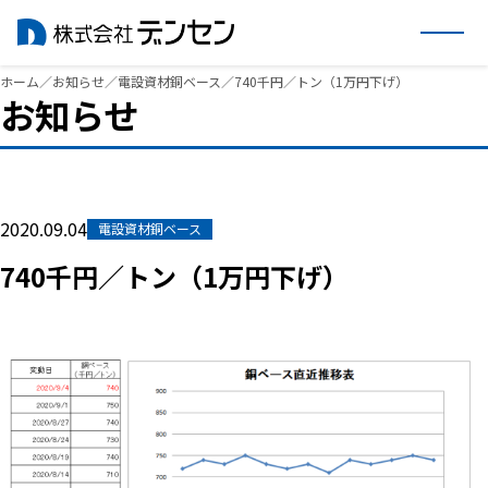
内
ホーム
／
お知らせ
／
電設資材銅ベース
／
740千円／トン（1万円下げ）
お知らせ
容
を
ス
キ
ッ
2020.09.04
電設資材銅ベース
プ
740千円／トン（1万円下げ）