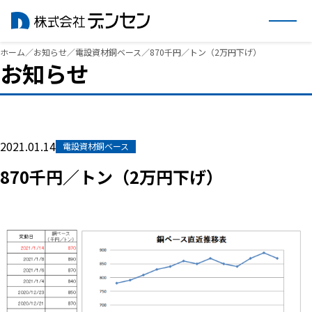
内
ホーム
／
お知らせ
／
電設資材銅ベース
／
870千円／トン（2万円下げ）
お知らせ
容
を
ス
キ
ッ
2021.01.14
電設資材銅ベース
プ
870千円／トン（2万円下げ）