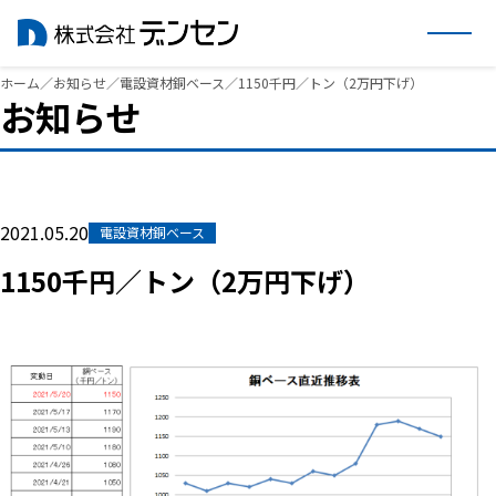
内
ホーム
／
お知らせ
／
電設資材銅ベース
／
1150千円／トン（2万円下げ）
お知らせ
容
を
ス
キ
ッ
2021.05.20
電設資材銅ベース
プ
1150千円／トン（2万円下げ）