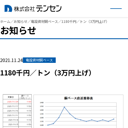
内
ホーム
／
お知らせ
／
電設資材銅ベース
／
1180千円／トン（3万円上げ）
お知らせ
容
を
ス
キ
ッ
2021.11.24
電設資材銅ベース
プ
1180千円／トン（3万円上げ）