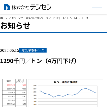
内
ホーム
／
お知らせ
／
電設資材銅ベース
／
1290千円／トン（4万円下げ）
お知らせ
容
を
ス
キ
ッ
2022.06.15
電設資材銅ベース
プ
1290千円／トン（4万円下げ）