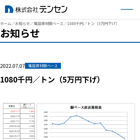
内
ホーム
／
お知らせ
／
電設資材銅ベース
／
1080千円／トン（5万円下げ）
お知らせ
容
を
ス
キ
ッ
2022.07.07
電設資材銅ベース
プ
1080千円／トン（5万円下げ）