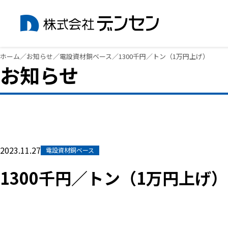
内
ホーム
／
お知らせ
／
電設資材銅ベース
／
1300千円／トン（1万円上げ）
お知らせ
容
を
ス
キ
ッ
プ
2023.11.27
電設資材銅ベース
1300千円／トン（1万円上げ）