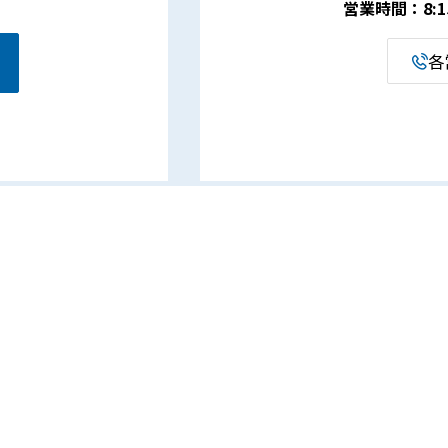
営業時間：8:15 
各
事業案内
企業情報
電設資材事業
代表挨拶・経営理念
ものづくり支援事業
会社概要
ECO関連事業
会社沿革
介護福祉サポート事業部
営業所・アクセス
ROBOT SCHOOL［ロボット
一般事業主行動計画
スクール］
人材育成・キャリアアップ