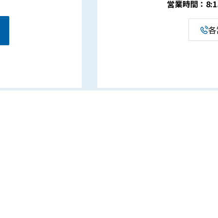
営業時間：8:15 
各
事業案内
企業情報
電設資材事業
代表挨拶・経営理念
ものづくり支援事業
会社概要
ECO関連事業
会社沿革
介護福祉サポート事業部
営業所・アクセス
ROBOT SCHOOL［ロボット
一般事業主行動計画
スクール］
人材育成・キャリアアップ