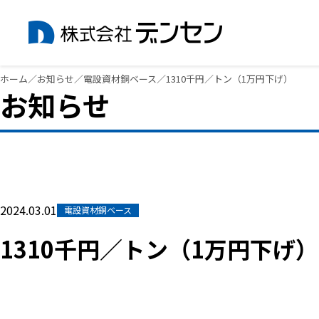
内
ホーム
／
お知らせ
／
電設資材銅ベース
／
1310千円／トン（1万円下げ）
お知らせ
容
を
ス
キ
ッ
プ
2024.03.01
電設資材銅ベース
1310千円／トン（1万円下げ）