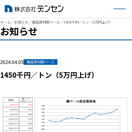
内
ホーム
／
お知らせ
／
電設資材銅ベース
／
1450千円／トン（5万円上げ）
お知らせ
容
を
ス
キ
ッ
2024.04.05
電設資材銅ベース
プ
1450千円／トン（5万円上げ）