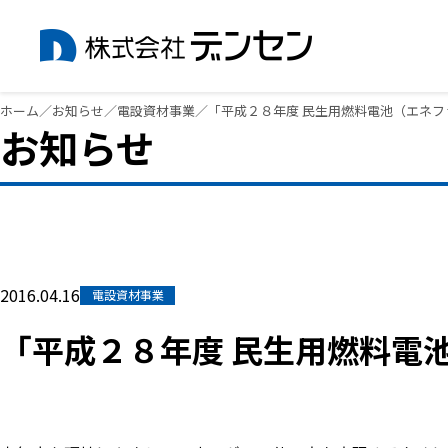
内
ホーム
／
お知らせ
／
電設資材事業
／
「平成２８年度 民生用燃料電池（エネ
お知らせ
容
を
ス
キ
ッ
プ
2016.04.16
電設資材事業
「平成２８年度 民生用燃料電