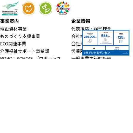
事業案内
企業情報
電設資材事業
代表挨拶・経営理念
ものづくり支援事業
会社概要
ECO関連事業
会社沿革
介護福祉サポート事業部
営業所・アクセス
ROBOT SCHOOL［ロボットス
一般事業主行動計画
クール］
人材育成・キャリアアップ
取扱メーカー一覧
認証・登録
CSR・地域活動
お知らせ
よくある質問
SDGsの取り組み
お問い合わせ
地域スポーツ支援
プライバシーポリシー
環境活動・社会貢献
サイトマップ
電気自動車(EV)用電源
設置情報