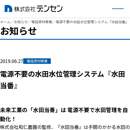
内
ホーム
／
お知らせ
／
電設資材事業
／
電源不要の水田水位管理システム『水田当番』
お知らせ
容
を
ス
キ
ッ
2019.06.27
電設資材事業
プ
電源不要の水田水位管理システム『水田
当番』
未来工業の「水田当番」は 電源不要で水田管理を自
動化！
株式会社和仁農園の監修、『水田当番』は手間のかかる水田の