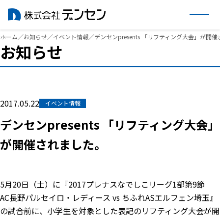
内
ホーム
／
お知らせ
／
イベント情報
／
デンセンpresents 「リフティング大会」が開
お知らせ
容
を
ス
キ
ッ
2017.05.22
イベント情報
プ
デンセンpresents 「リフティング大会」
が開催されました。
5月20日（土）に『2017プレナスなでしこリーグ1部第9節
AC長野パルセイロ・レディース vs ちふれASエルフェン埼玉』
の試合前に、小学生を対象とした表記のリフティング大会が開