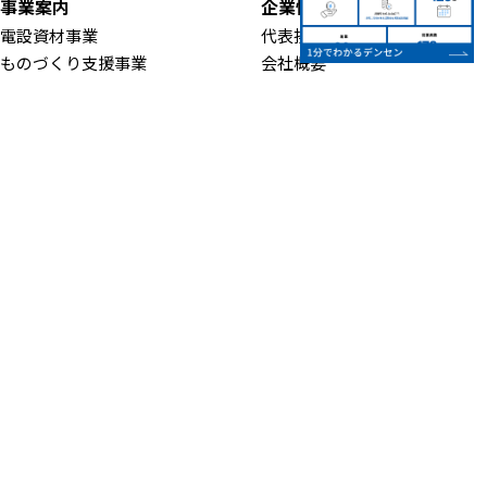
事業案内
企業情報
電設資材事業
代表挨拶・経営理念
ものづくり支援事業
会社概要
ECO関連事業
会社沿革
介護福祉サポート事業部
営業所・アクセス
ROBOT SCHOOL［ロボットス
一般事業主行動計画
クール］
人材育成・キャリアアップ
取扱メーカー一覧
認証・登録
CSR・地域活動
お知らせ
よくある質問
SDGsの取り組み
お問い合わせ
地域スポーツ支援
プライバシーポリシー
環境活動・社会貢献
サイトマップ
電気自動車(EV)用電源
設置情報
©Densen Co., Ltd. All right reserved.