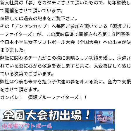
新入社員の「夢」をカタチにさせて頂いたもので、毎年継続し
て開催をさせて頂いています。
※詳しくは過去の記事をご覧下さい。
その「デンセンカップ」へ毎回ご
参加を頂いている「須坂ブル
ーファイターズ」が、この度
岐阜県で開催される第１８回
春季
全日本小学生女子ソフトボール
大会（全国大会）への出場が決
まりました。
弊社に関わるチームがこの様に素晴らしい功績を残し、活躍さ
れている姿に心から敬意を表しますと共に、大変喜ばしく感じ
ている次第でございます。
弊社は今後も未来を担う子供達の夢を叶える為に、
全力で支援
をさせて頂きます。
ガンバレ！ 須坂ブルーファイターズ！！