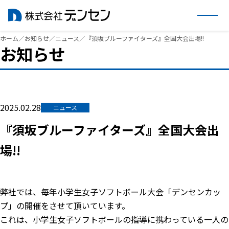
内
ホーム
／
お知らせ
／
ニュース
／
『須坂ブルーファイターズ』全国大会出場!!
お知らせ
容
を
ス
キ
ッ
2025.02.28
ニュース
プ
『須坂ブルーファイターズ』全国大会出
場!!
弊社では、毎年小学生女子ソフトボール大会「デンセンカッ
プ」の開催をさせて頂いています。
これは、小学生女子ソフトボールの指導に携わっている一人の