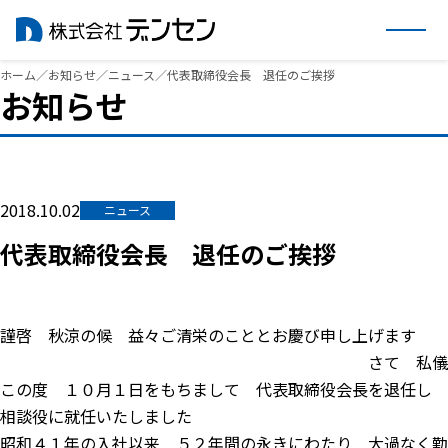
内
ホーム
／
お知らせ
／
ニュース
／
代表取締役会長 退任のご挨拶
お知らせ
容
を
ス
キ
ッ
2018.10.02
ニュース
プ
代表取締役会長 退任のご挨拶
謹啓 秋涼の候 益々ご清栄のこととお慶び申し上げます
さて 私儀
この度 １０月１日をもちまして 代表取締役会長を退任し
相談役に就任いたしました
昭和４１年の入社以来 ５２年間の永きにわたり 大過なく勤