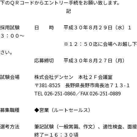
下のＱＲコードからエントリー手続をお願い致します。
記
採用試験 日 時 平成３０年８月２９日（水）１
３：００～
※１２：５０迄に会場へお越し下
さい。
応募締切 平成３０年８月２７日（月）
試験会場 株式会社デンセン 本社２Ｆ会議室
〒381-8525 長野県長野市南長池７１３-１
TEL 026-251-0860／FAX 026-251-0889
募集職種 ◆営業（ルートセールス）
選考方法 筆記試験（一般常識、作文）、適性検査、面接
終了＝１６：３０頃