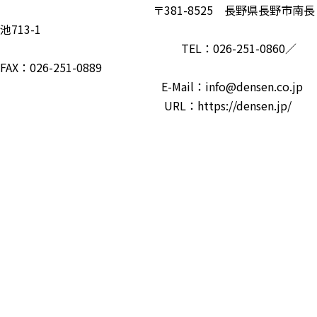
〒381-8525 長野県長野市南長
池713-1
TEL：026-251-0860／
FAX：026-251-0889
E-Mail：info@densen.co.jp
URL：https://densen.jp/