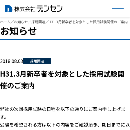
内
ホーム
／
お知らせ
／
採用関連
／
H31.3月新卒者を対象とした採用試験開催のご案内
お知らせ
容
を
ス
キ
ッ
2018.08.03
採用関連
プ
H31.3月新卒者を対象とした採用試験開
催のご案内
弊社の次回採用試験の日程を以下の通りにご案内申し上げま
す。
受験を希望される方は以下の内容をご確認頂き、期日までに以