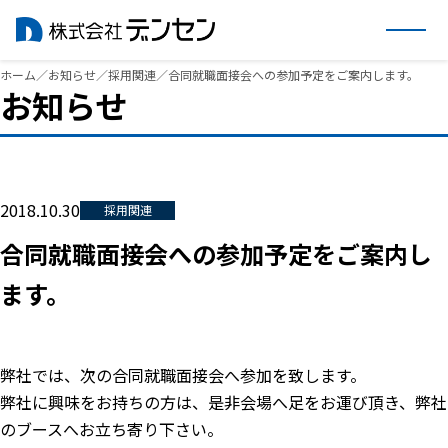
内
ホーム
／
お知らせ
／
採用関連
／
合同就職面接会への参加予定をご案内します。
お知らせ
容
を
ス
キ
ッ
2018.10.30
採用関連
プ
合同就職面接会への参加予定をご案内し
ます。
弊社では、次の合同就職面接会へ参加を致します。
弊社に興味をお持ちの方は、是非会場へ足をお運び頂き、弊社
のブースへお立ち寄り下さい。