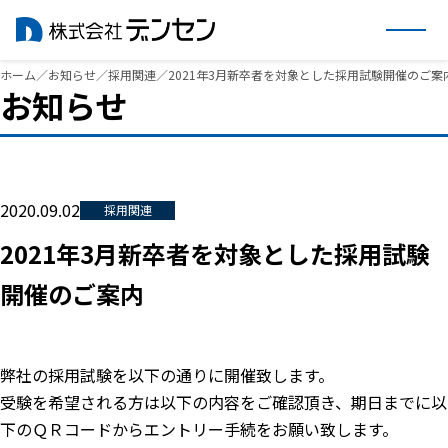
内
ホーム
／
お知らせ
／
採用関連
／
2021年3月新卒者を対象とした採用試験開催のご案
お知らせ
容
を
ス
キ
ッ
2020.09.02
採用関連
プ
2021年3月新卒者を対象とした採用試験
開催のご案内
弊社の採用試験を以下の通りに開催致します。
受験を希望される方は以下の内容をご確認頂き、期日までに以
下のＱＲコードからエントリー手続をお願い致します。