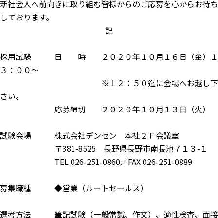
新社会人へ前向きに取り組む皆様からのご応募を心からお待ち
しております。
記
採用試験 日 時 ２０２０年１０月１６日（金）１
３：００～
※１２：５０迄に会場へお越し下
さい。
応募締切 ２０２０年１０月１３日（火）
試験会場 株式会社デンセン 本社２Ｆ会議室
〒381-8525 長野県長野市南長池７１３-１
TEL 026-251-0860／FAX 026-251-0889
募集職種 ◆営業（ルートセールス）
選考方法 筆記試験（一般常識、作文）、適性検査、面接